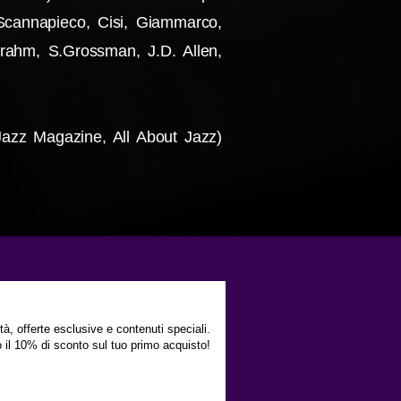
, Scannapieco, Cisi, Giammarco,
.Frahm, S.Grossman, J.D. Allen,
 Jazz Magazine, All About Jazz)
a in contatto con Noi!
ità, offerte esclusive e contenuti speciali.
to il 10% di sconto sul tuo primo acquisto!