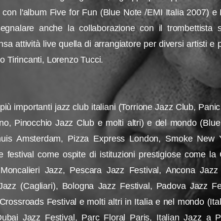
 con l'album Five for Fun (Blue Note /EMI Italia 2007) 
gnalare anche la collaborazione con il trombettista 
a attività live quella di arrangiatore per diversi artisti e
o Tirincanti, Lorenzo Tucci.
ù importanti jazz club italiani (Torrione Jazz Club, Panic
no, Pinocchio Jazz Club e molti altri) e del mondo (Bl
huis Amsterdam, Pizza Express London, Smoke New 
e festival come ospite di istituzioni prestigiose come 
 , Moncalieri Jazz, Pescara Jazz Festival, Ancona Ja
Jazz (Cagliari), Bologna Jazz Festival, Padova Jazz Fes
 Crossroads Festival e molti altri in Italia e nel mondo (
Dubai Jazz Festival, Parc Floral Paris, Italian Jazz a 