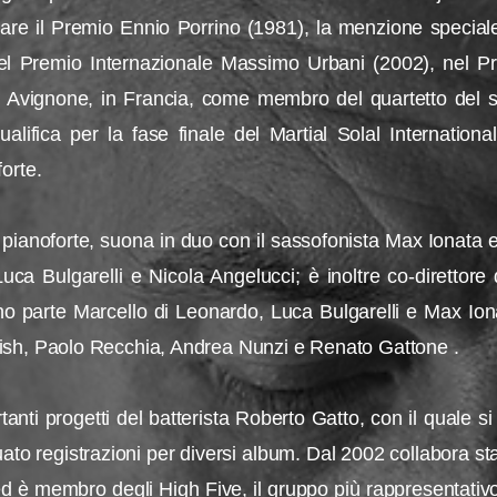
tare il Premio Ennio Porrino (1981), la menzione special
nel Premio Internazionale Massimo Urbani (2002), nel P
i Avignone, in Francia, come membro del quartetto del 
ualifica per la fase finale del Martial Solal Internationa
orte.
l pianoforte, suona in duo con il sassofonista Max Ionata e
Luca Bulgarelli e Nicola Angelucci; è inoltre co-direttor
o parte Marcello di Leonardo, Luca Bulgarelli e Max Iona
ish, Paolo Recchia, Andrea Nunzi e Renato Gattone .
tanti progetti del batterista Roberto Gatto, con il quale si
ttuato registrazioni per diversi album. Dal 2002 collabora s
 ed è membro degli High Five, il gruppo più rappresentativo