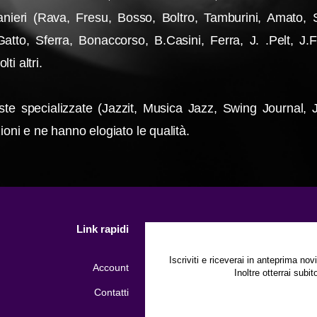
 stranieri (Rava, Fresu, Bosso, Boltro, Tamburini, Amato
 Gatto, Sferra, Bonaccorso, B.Casini, Ferra, J. .Pelt, J
i altri.
viste specializzate (Jazzit, Musica Jazz, Swing Journal,
ioni e ne hanno elogiato le qualità.
Link rapidi
Rest
Iscriviti e riceverai in anteprima nov
Account
Inoltre otterrai subi
Contatti