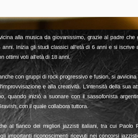
vicina alla musica da giovanissimo, grazie al padre che gl
ni. Inizia gli studi classici all'età di 6 anni e si iscrive a
 ottimi voti all'età di 18 anni.
anche con gruppi di rock progressivo e fusion, si avvicin
'improvvisazione e alla creatività. L'intensità della sua 
po, quando iniziò a suonare con il sassofonista argenti
vish, con il quale collabora tuttora.
he al fianco dei migliori jazzisti italiani, tra cui Paol
importanti riconoscimenti ricevuti nei concorsi jazzistic