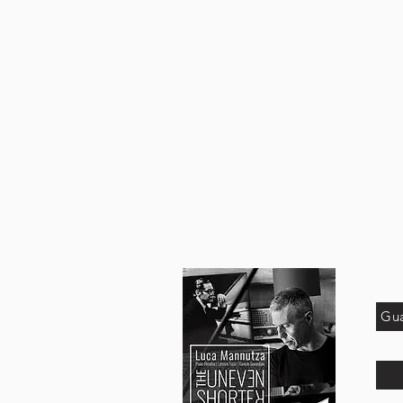
LUCA MA
Gua