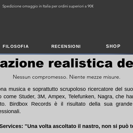
Spedizione omaggio in Italia per ordini superiori a 90€
SHOP
FILOSOFIA
RECENSIONI
azione realistica d
Nessun compromesso. Niente mezze misure.
a musica e soprattutto scrupoloso ricercatore del suon
tro come Studer, 3M, Ampex, Telefunken, Nagra, che han
ato. Birdbox Records è il risultato della sua gran
ssionali.
ervices: "Una volta ascoltato il nastro, non si può t