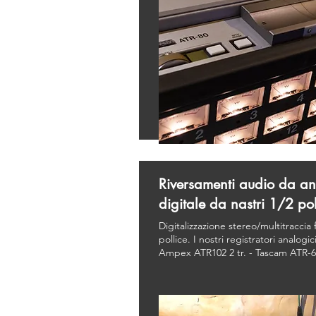
Riversamenti audio da a
digitale da nastri 1/2 pol
Digitalizzazione stereo/multitraccia 
pollice. I nostri registratori analogici
Ampex ATR102 2 tr. - Tascam ATR-60 