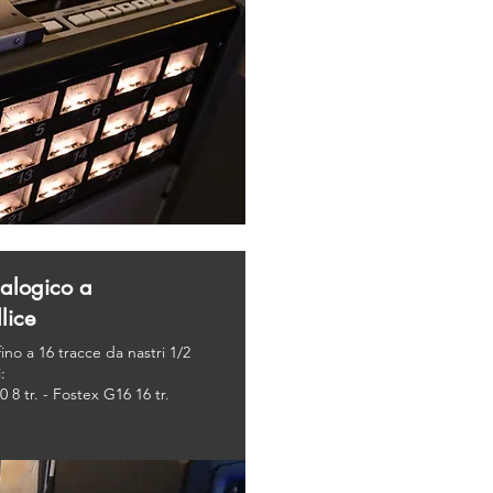
nalogico a
lice
fino a 16 tracce da nastri 1/2
:
8 tr. - Fostex G16 16 tr.