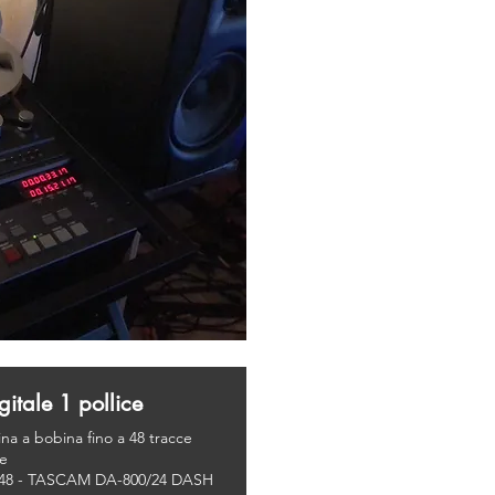
gitale 1 pollice
ina a bobina fino a 48 tracce
ce
48 - TASCAM DA-800/24 DASH