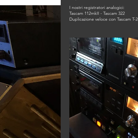
I nostri registratori analogici:
Tascam 112mkII - Tascam 322
Duplicazione veloce con Tascam T-