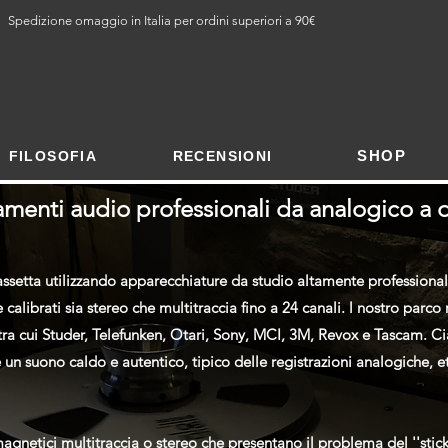
Spedizione omaggio in Italia per ordini superiori a 90€
SHOP
FILOSOFIA
RECENSIONI
amenti audio professionali da analogico a d
assetta utilizzando apparecchiature da studio altamente professional
calibrati sia stereo che multitraccia fino a 24 canali. l nostro parc
à, tra cui Studer, Telefunken, Otari, Sony, MCI, 3M, Revox e Tascam. 
un suono caldo e autentico, tipico delle registrazioni analogiche, et
agnetici multitraccia o stereo che presentano il problema del ''sti