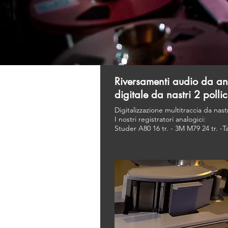
Riversamenti audio da a
digitale da nastri 2 pollic
Digitalizzazione multitraccia da nastr
I nostri registratori analogici:
Studer A80 16 tr. - 3M M79 24 tr. -T