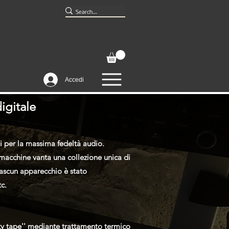
Accedi
igitale
i per la massima fedeltà audio.
o macchine vanta una collezione unica di
Ciascun apparecchio è stato
c.
cky tape'' mediante trattamento termico