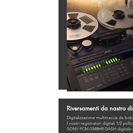
Riversamenti da nastro di
Digitalizzazione multitraccia da bob
I nostri registratori digitali 1/2 polli
SONY PCM-3348HR DASH digitale 