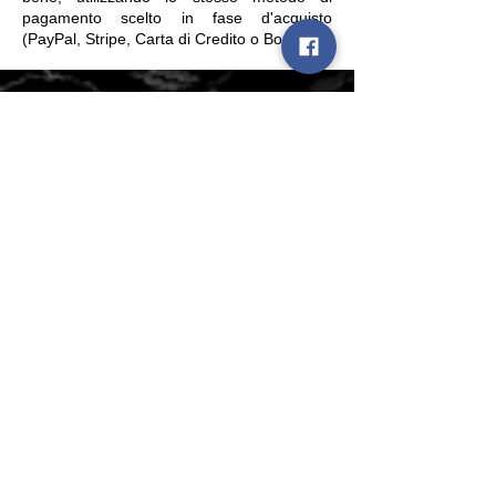
pagamento scelto in fase d'acquisto
(PayPal, Stripe, Carta di Credito o Bonifico).
Informative
Termini e condizioni
Informative sulle spedizioni
Informativa sui rimborsi e recesso
Informativa privacy (GDPR)
Informativa legale e limitazione di
responsabilita
Link rapidi
Account
Contatti
Rivenditori & Distributori
Seguici