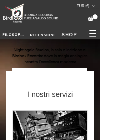
EUR (€)
BIRDBOX RECORDS
PURE ANALOG SOUND
SHOP
FILOSOFIA
RECENSIONI
Nightingale Studios, la sala d'incizione di
Birdbox Records: dove la magia analogica
incontra l'eccellenza moderna
link nascosto a buoni regalo
link nascosto a eventi
I nostri servizi