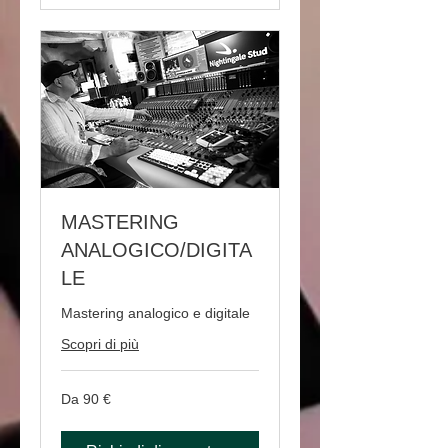
MASTERING
ANALOGICO/DIGITA
LE
Mastering analogico e digitale
Scopri di più
Da
Da 90 €
90
euro