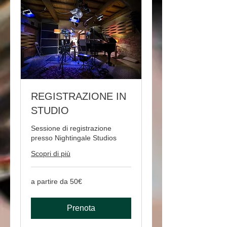
REGISTRAZIONE IN
STUDIO
Sessione di registrazione
presso Nightingale Studios
Scopri di più
a
a partire da 50€
partire
da
50€
Prenota