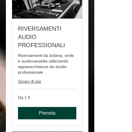
RIVERSAMENTI
AUDIO
PROFESSIONALI
Riversamenti da bobina, vinile
e audiocassetta utilizzando
apparecchiature da studio
professionale
Scopri di più
Da
Da 1 €
1
euro
Prenota