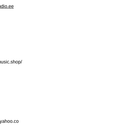
dio.ee
music.shop/
yahoo.co