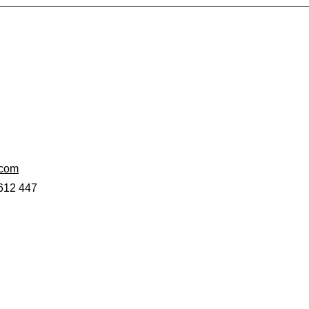
.com
612 447