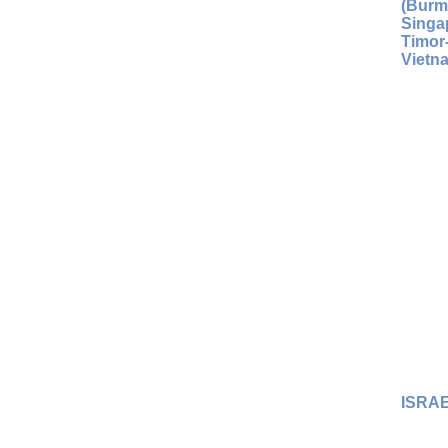
(Burma
Singa
Timor-
Vietn
ISRA