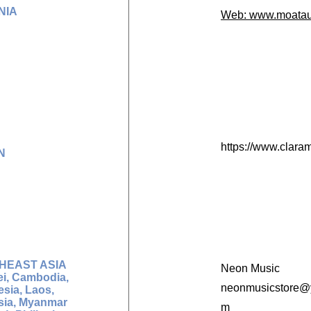
NIA
Web:
www.moatau
https://www.clara
N
HEAST ASIA
Neon Music
ei, Cambodia,
neonmusicstore@
sia, Laos,
sia, Myanmar
m