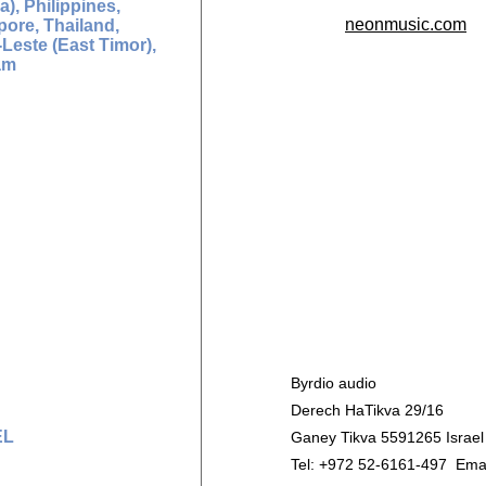
), Philippines,
neonmusic.com
pore, Thailand,
Leste (East Timor),
am
Byrdio audio
Derech HaTikva 29/16
EL
Ganey Tikva 5591265 Israel
Tel: +972 52-6161-497 Emai