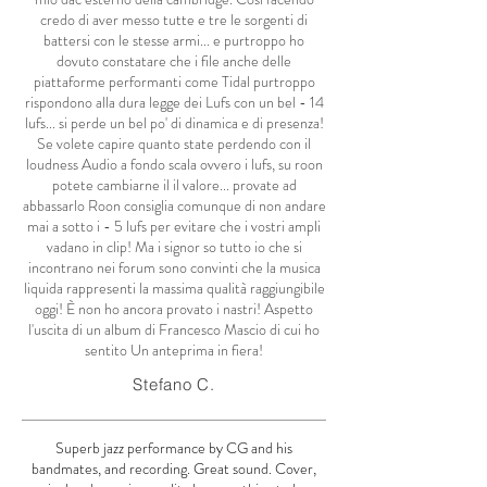
credo di aver messo tutte e tre le sorgenti di
battersi con le stesse armi... e purtroppo ho
dovuto constatare che i file anche delle
piattaforme performanti come Tidal purtroppo
rispondono alla dura legge dei Lufs con un bel - 14
lufs... si perde un bel po' di dinamica e di presenza!
Se volete capire quanto state perdendo con il
loudness Audio a fondo scala ovvero i lufs, su roon
potete cambiarne il il valore... provate ad
abbassarlo Roon consiglia comunque di non andare
mai a sotto i - 5 lufs per evitare che i vostri ampli
vadano in clip! Ma i signor so tutto io che si
incontrano nei forum sono convinti che la musica
liquida rappresenti la massima qualità raggiungibile
oggi! È non ho ancora provato i nastri! Aspetto
l'uscita di un album di Francesco Mascio di cui ho
sentito Un anteprima in fiera!
Stefano C.
Superb jazz performance by CG and his
bandmates, and recording. Great sound. Cover,