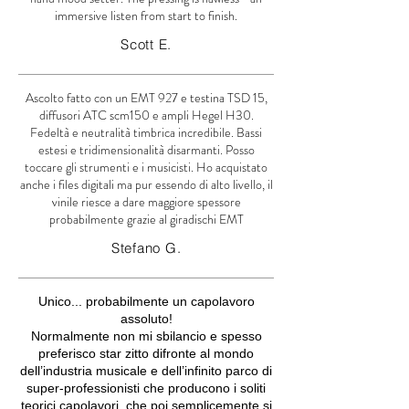
immersive listen from start to finish.
Scott E.
Ascolto fatto con un EMT 927 e testina TSD 15,
diffusori ATC scm150 e ampli Hegel H30.
Fedeltà e neutralità timbrica incredibile. Bassi
estesi e tridimensionalità disarmanti. Posso
toccare gli strumenti e i musicisti. Ho acquistato
anche i files digitali ma pur essendo di alto livello, il
vinile riesce a dare maggiore spessore
probabilmente grazie al giradischi EMT
Stefano G.
Unico... probabilmente un capolavoro
assoluto!
Normalmente non mi sbilancio e spesso
preferisco star zitto difronte al mondo
dell’industria musicale e dell’infinito parco di
super-professionisti che producono i soliti
teorici capolavori, che poi semplicemente si