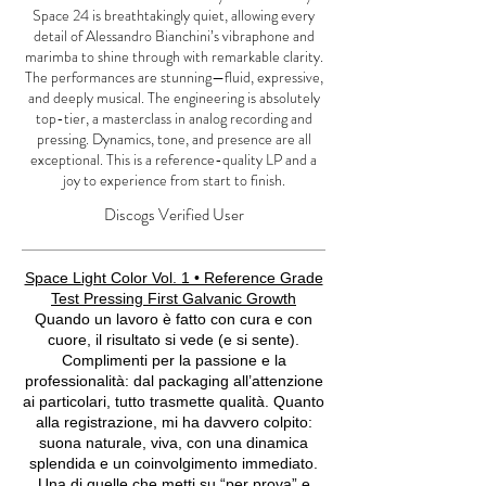
Space 24 is breathtakingly quiet, allowing every
detail of Alessandro Bianchini’s vibraphone and
marimba to shine through with remarkable clarity.
The performances are stunning—fluid, expressive,
and deeply musical. The engineering is absolutely
top-tier, a masterclass in analog recording and
pressing. Dynamics, tone, and presence are all
exceptional. This is a reference-quality LP and a
joy to experience from start to finish.
Discogs Verified User
Space Light Color Vol. 1 • Reference Grade
Test Pressing First Galvanic Growth
Quando un lavoro è fatto con cura e con
cuore, il risultato si vede (e si sente).
Complimenti per la passione e la
professionalità: dal packaging all’attenzione
ai particolari, tutto trasmette qualità. Quanto
alla registrazione, mi ha davvero colpito:
suona naturale, viva, con una dinamica
splendida e un coinvolgimento immediato.
Una di quelle che metti su “per prova” e