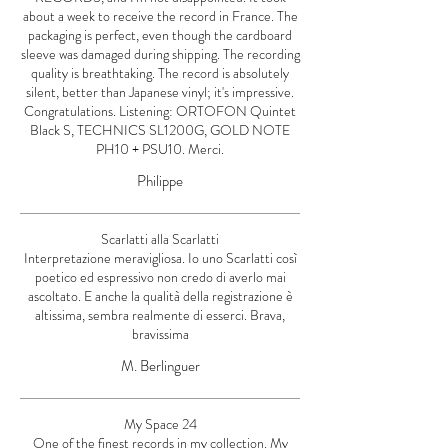
about a week to receive the record in France. The
packaging is perfect, even though the cardboard
sleeve was damaged during shipping. The recording
quality is breathtaking. The record is absolutely
silent, better than Japanese vinyl; it's impressive.
Congratulations. Listening: ORTOFON Quintet
Black S, TECHNICS SL1200G, GOLD NOTE
PH10 + PSU10. Merci.
Philippe
Scarlatti alla Scarlatti
Interpretazione meravigliosa. Io uno Scarlatti così
poetico ed espressivo non credo di averlo mai
ascoltato. E anche la qualità della registrazione è
altissima, sembra realmente di esserci. Brava,
bravissima
M. Berlinguer
My Space 24
One of the finest records in my collection. My