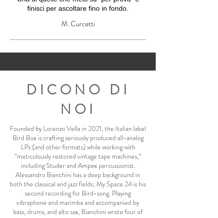
finisci per ascoltare fino in fondo.
M. Curcetti
DICONO DI
NOI
Founded by Lorenzo Vella in 2021, the Italian label
Bird Box is crafting seriously produced all-analog
LPs (and other formats) while working with
“meticulously restored vintage tape machines,”
including Studer and Ampex percussionist.
Alessandro Bianchini has a deep background in
both the classical and jazz fields; My Space 24 is his
second recording for Bird-song. Playing
vibraphone and marimba and accompanied by
bass, drums, and alto sax, Bianchini wrote four of