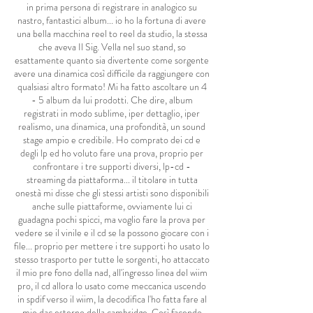
in prima persona di registrare in analogico su
nastro, fantastici album... io ho la fortuna di avere
una bella macchina reel to reel da studio, la stessa
che aveva Il Sig. Vella nel suo stand, so
esattamente quanto sia divertente come sorgente
avere una dinamica così difficile da raggiungere con
qualsiasi altro formato! Mi ha fatto ascoltare un 4
- 5 album da lui prodotti. Che dire, album
registrati in modo sublime, iper dettaglio, iper
realismo, una dinamica, una profondità, un sound
stage ampio e credibile. Ho comprato dei cd e
degli lp ed ho voluto fare una prova, proprio per
confrontare i tre supporti diversi, lp-cd -
streaming da piattaforma... il titolare in tutta
onestà mi disse che gli stessi artisti sono disponibili
anche sulle piattaforme, ovviamente lui ci
guadagna pochi spicci, ma voglio fare la prova per
vedere se il vinile e il cd se la possono giocare con i
file... proprio per mettere i tre supporti ho usato lo
stesso trasporto per tutte le sorgenti, ho attaccato
il mio pre fono della nad, all'ingresso linea del wiim
pro, il cd allora lo usato come meccanica uscendo
in spdif verso il wiim, la decodifica l'ho fatta fare al
mio dac esterno della cambridge. Così facendo