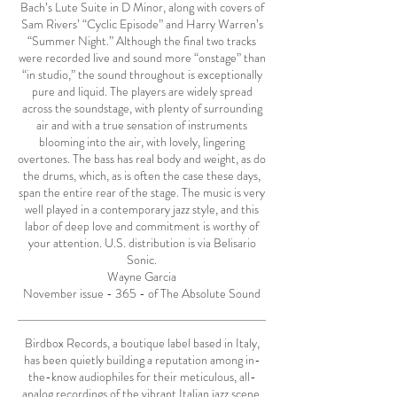
Bach’s Lute Suite in D Minor, along with covers of
Sam Rivers’ “Cyclic Episode” and Harry Warren’s
“Summer Night.” Although the final two tracks
were recorded live and sound more “onstage” than
“in studio,” the sound throughout is exceptionally
pure and liquid. The players are widely spread
across the soundstage, with plenty of surrounding
air and with a true sensation of instruments
blooming into the air, with lovely, lingering
overtones. The bass has real body and weight, as do
the drums, which, as is often the case these days,
span the entire rear of the stage. The music is very
well played in a contemporary jazz style, and this
labor of deep love and commitment is worthy of
your attention. U.S. distribution is via Belisario
Sonic.
Wayne Garcia
November issue - 365 - of The Absolute Sound
Birdbox Records, a boutique label based in Italy,
has been quietly building a reputation among in-
the-know audiophiles for their meticulous, all-
analog recordings of the vibrant Italian jazz scene.