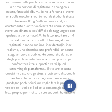
vero senso della parola, visto che se ne occupa lui
in prima persona di registrare in analogico su
nastro, fantastici album... io ho la fortuna di avere
una bella macchina reel to reel da studio, la stessa
che aveva Il Sig. Vella nel suo stand, so
esattamente quanto sia divertente come sorgente
avere una dinamica così difficile da raggiungere con
qualsiasi altro formato! Mi ha fatto ascoltare un 4
- 5 album da lui prodotti. Che dire, album
registrati in modo sublime, iper dettaglio, iper
realismo, una dinamica, una profondità, un sound
stage ampio e credibile. Ho comprato dei cd e
degli lp ed ho voluto fare una prova, proprio per
confrontare i tre supporti diversi, lp-cd -
streaming da piattaforma... il titolare in tutta
onestà mi disse che gli stessi artisti sono disponibili
anche sulle piattaforme, ovviamente lui ci
guadagna pochi spicci, ma voglio fare la prova per
vedere se il vinile e il cd se la possono giocare con i
file... proprio per mettere i tre supporti ho usato lo
stesso trasporto per tutte le sorgenti, ho attaccato
il mio pre fono della nad, all'ingresso linea del wiim
pro, il cd allora lo usato come meccanica uscendo
in spdif verso il wiim, la decodifica l'ho fatta fare al