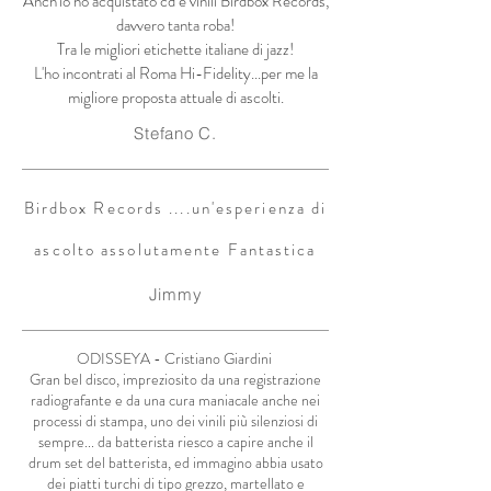
Anch'io ho acquistato cd e vinili Birdbox Records,
davvero tanta roba!
Tra le migliori etichette italiane di jazz!
L'ho incontrati al Roma Hi-Fidelity...per me la
migliore proposta attuale di ascolti.
Stefano C.
Birdbox Records ....un'esperienza di
ascolto assolutamente Fantastica
Jimmy
ODISSEYA - Cristiano Giardini
Gran bel disco, impreziosito da una registrazione
radiografante e da una cura maniacale anche nei
processi di stampa, uno dei vinili più silenziosi di
sempre... da batterista riesco a capire anche il
drum set del batterista, ed immagino abbia usato
dei piatti turchi di tipo grezzo, martellato e