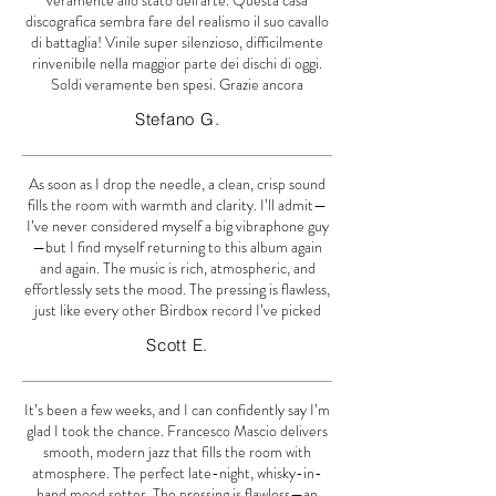
discografica sembra fare del realismo il suo cavallo
di battaglia! Vinile super silenzioso, difficilmente
rinvenibile nella maggior parte dei dischi di oggi.
Soldi veramente ben spesi. Grazie ancora
Stefano G.
As soon as I drop the needle, a clean, crisp sound
fills the room with warmth and clarity. I’ll admit—
I’ve never considered myself a big vibraphone guy
—but I find myself returning to this album again
and again. The music is rich, atmospheric, and
effortlessly sets the mood. The pressing is flawless,
just like every other Birdbox record I’ve picked
Scott E.
It’s been a few weeks, and I can confidently say I’m
glad I took the chance. Francesco Mascio delivers
smooth, modern jazz that fills the room with
atmosphere. The perfect late-night, whisky-in-
hand mood setter. The pressing is flawless—an