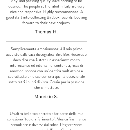
vinyl and pressing quality leave nothing to be
desired. The people at the label in Italy are very
nice and responsive. Highly recommended! A
good start into collecting Birdbox records. Looking
forward to their next projects.
Thomas H.
Semplicemente emozionante; è il mio primo
acquisto dalla casa discografica Bird Box Records e
devo dire che è stata un esperienza molto
interessante ed intensa nei contenuti, ricca di
emozioni sonore con un'identità multietnica e
soprattutto un disco con una qualità eccezionale
sotto tutti i punti di vista. Grazie per la passione
che ci mettete.
Maurizio S.
Un'altro bel disco entrato a far parte della mia
collezione "top di riferimento". Musica finalmente
stimolante e diversa dal solito. Registrazione
veramente allo stato dell'arte. Questa casa