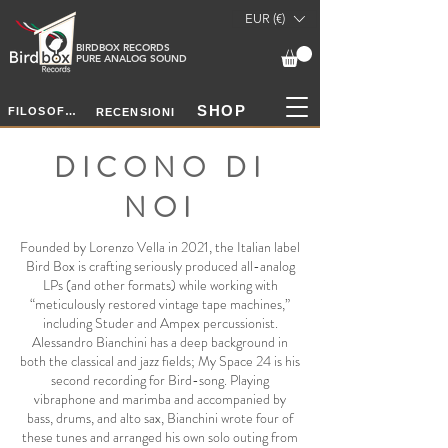
EUR (€)
BIRDBOX RECORDS
PURE ANALOG SOUND
SHOP
FILOSOFIA
RECENSIONI
DICONO DI
NOI
Founded by Lorenzo Vella in 2021, the Italian label
Bird Box is crafting seriously produced all-analog
LPs (and other formats) while working with
“meticulously restored vintage tape machines,”
including Studer and Ampex percussionist.
Alessandro Bianchini has a deep background in
both the classical and jazz fields; My Space 24 is his
second recording for Bird-song. Playing
vibraphone and marimba and accompanied by
bass, drums, and alto sax, Bianchini wrote four of
these tunes and arranged his own solo outing from