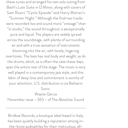
these tunes and arranged his own solo outing from
Bach’s Lute Suite in D Minor, along with covers of
Sam Rivers’ “Cyclic Episode” and Harry Warren’s
“Summer Night.” Although the final two tracks
were recorded live and sound more “onstage” than
“in studio,” the sound throughout is exceptionally
pure and liquid. The players are widely spread
across the soundstage, with plenty of surrounding
air and with a true sensation of instruments
blooming into the air, with lovely, lingering
overtones. The bass has real body and weight, as do
the drums, which, as is often the case these days,
span the entire rear of the stage. The music is very
well played in a contemporary jazz style, and this
labor of deep love and commitment is worthy of
your attention. U.S. distribution is via Belisario
Sonic.
Wayne Garcia
November issue - 365 - of The Absolute Sound
Birdbox Records, a boutique label based in Italy,
has been quietly building a reputation among in-
the-know audiophiles for their meticulous, all-