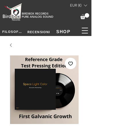
EUR (€)
BIRDBOX RECORDS
PURE ANALOG SOUND
SHOP
FILOSOFIA
RECENSIONI