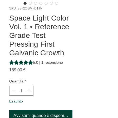
SKU: BBR26BMH01TP
Space Light Color
Vol. 1 • Reference
Grade Test
Pressing First
Galvanic Growth
Sulla base di 1 recensione, la valutazione è 5.0 su cinque 
5.0 | 1 recensione
Prezzo
169,00 €
Quantità
*
Esaurito
Avvisami quando è disponibile