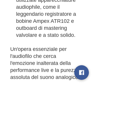
audiophile, come il
leggendario registratore a
bobine Ampex ATR102 e
outboard di mastering
valvolare e a stato solido.
Un'opera essenziale per
l'audiofilo che cerca
l'emozione inalterata della
performance live e la purezza
assoluta del suono analogico.
Listen preview
Preview
Track list
SIDE A
Features
Tequila 3:45