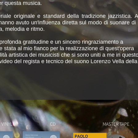
er questa musica.
iale originale e standard della tradizione jazzistica.
hanno avuto un'influenza diretta sul modo di suonare di
a, melodia e ritmo.
profonda gratitudine e un sincero ringraziamento a
 stata al mio fianco per la realizzazione di quest'opera
ilità artistica dei musicisti che si sono uniti a me in quest
 video del regista e tecnico del suono Lorenzo Vella dell
VINYL
CD
MASTER TAPE