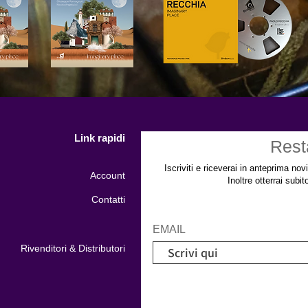
Link rapidi
Rest
Iscriviti e riceverai in anteprima nov
Account
Inoltre otterrai subi
Contatti
EMAIL
Rivenditori & Distributori