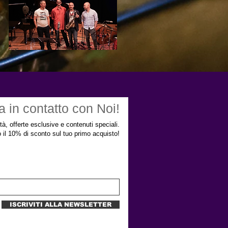
a in contatto con Noi!
ità, offerte esclusive e contenuti speciali.
to il 10% di sconto sul tuo primo acquisto!
ISCRIVITI ALLA NEWSLETTER