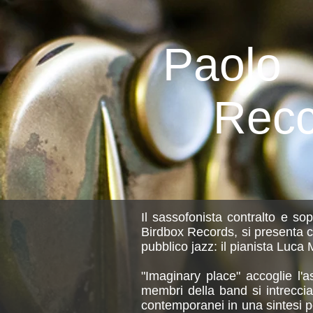
Paolo
Recc
Il sassofonista contralto e so
Birdbox Records, si presenta c
pubblico jazz: il pianista Luca
"Imaginary place" accoglie l'
membri della band si intrecci
contemporanei in una sintesi p