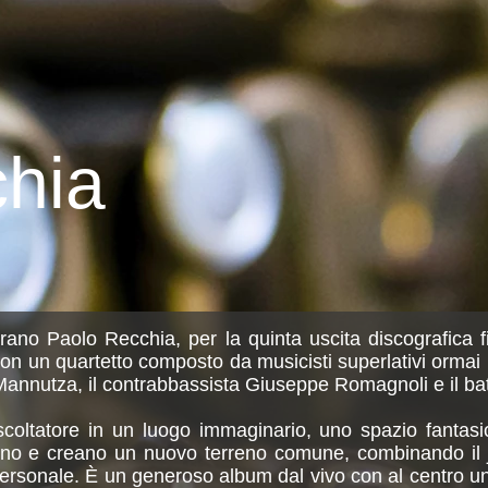
hia
prano Paolo Recchia, per la quinta uscita discografica f
on un quartetto composto da musicisti superlativi ormai 
 Mannutza, il contrabbassista Giuseppe Romagnoli e il bat
ascoltatore in un luogo immaginario, uno spazio fantas
ano e creano un nuovo terreno comune, combinando il j
ersonale. È un generoso album dal vivo con al centro un 