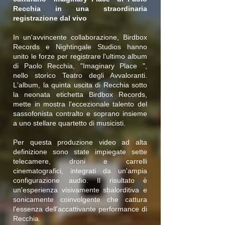
Recchia in una straordinaria
registrazione dal vivo
In un'avvincente collaborazione, Birdbox
Records e Nightingale Studios hanno
unito le forze per registrare l'ultimo album
di Paolo Recchia, "Imaginary Place ",
nello storico Teatro degli Avvaloranti.
L'album, la quinta uscita di Recchia sotto
la neonata etichetta Birdbox Records,
mette in mostra l'eccezionale talento del
sassofonista contralto e soprano insieme
a uno stellare quartetto di musicisti.
Per questa produzione video ad alta
definizione sono state impiegate sette
telecamere, droni e carrelli
cinematografici, integrati da un'ampia
configurazione audio. Il risultato è
un'esperienza visivamente sbalorditiva e
sonicamente coinvolgente che cattura
l'essenza dell'accattivante performance di
Recchia.