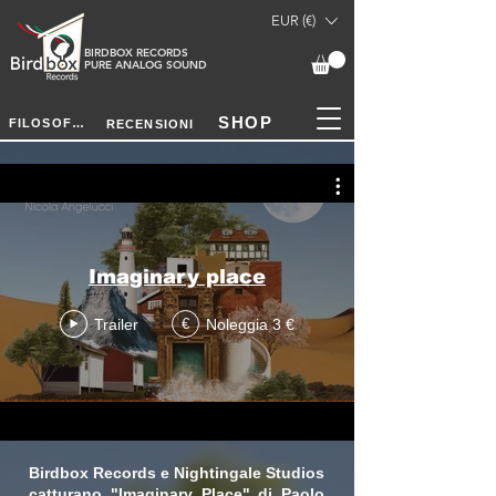
EUR (€)
BIRDBOX RECORDS
PURE ANALOG SOUND
SHOP
FILOSOFIA
RECENSIONI
Imaginary place
Trailer
Noleggia 3 €
€
Disc length: 1h 08min
Birdbox Records e Nightingale Studios
catturano "Imaginary Place" di Paolo