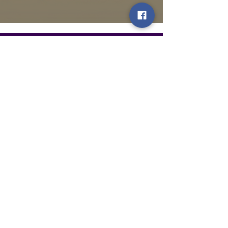
Informative
Termini e condizioni
Informative sulle spedizioni
Informativa sui rimborsi e recesso
Informativa privacy (GDPR)
Informativa legale e limitazione di
responsabilita
Link rapidi
Account
Contatti
Rivenditori & Distributori
Seguici