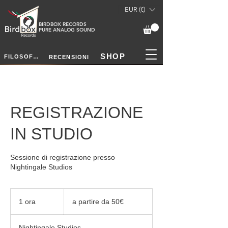
EUR (€)
BIRDBOX RECORDS
PURE ANALOG SOUND
SHOP
FILOSOFIA
RECENSIONI
REGISTRAZIONE
IN STUDIO
Sessione di registrazione presso
Nightingale Studios
a
partire
1 ora
1
a partire da 50€
da
50€
o
r
Nightingale Studios