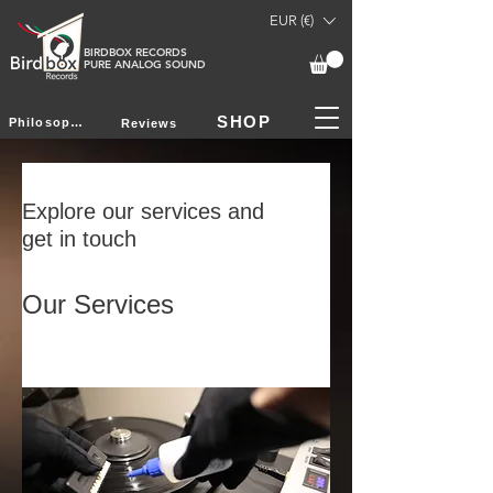
EUR (€)
BIRDBOX RECORDS
PURE ANALOG SOUND
SHOP
Philosophy
Reviews
Explore our services and
get in touch
Our Services