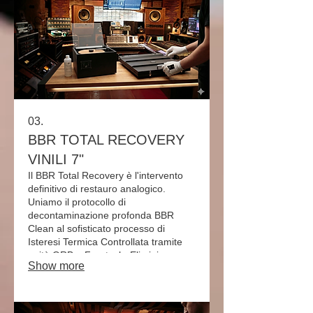
sleeve antistatica. Ridiamo vita al tuo
ascolto.
03.
BBR TOTAL RECOVERY
VINILI 7"
Il BBR Total Recovery è l'intervento
definitivo di restauro analogico.
Uniamo il protocollo di
decontaminazione profonda BBR
Clean al sofisticato processo di
Isteresi Termica Controllata tramite
unità ORB e Furutech. Eliminiamo
Show more
sporco molecolare, cariche
elettrostatiche e ondulazioni
strutturali, riportando il vinile alla sua
geometria e purezza sonora