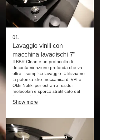
01.
Lavaggio vinili con
macchina lavadischi 7"
Il BBR Clean è un protocollo di
decontaminazione profonda che va
oltre il semplice lavaggio. Utilizziamo
la potenza idro-meccanica di VPI e
Okki Nokki per estrarre residui
molecolari e sporco stratificato dal
fondo del solco. Il processo include
Show more
un pre-trattamento Spin-Clean, la
neutralizzazione ionica Zerostat e
l'asciugatura a vuoto. Il risultato? Uno
sfondo silenzioso, dinamica pura e la
protezione finale di una nuova inner
sleeve antistatica. Ridiamo vita al tuo
ascolto.