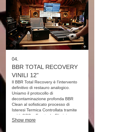
originale. Il trattamento include una
nuova inner sleeve d’archivio. La
rinascita totale per i tuoi dischi più
preziosi.
04.
BBR TOTAL RECOVERY
VINILI 12"
Il BBR Total Recovery è l'intervento
definitivo di restauro analogico.
Uniamo il protocollo di
decontaminazione profonda BBR
Clean al sofisticato processo di
Isteresi Termica Controllata tramite
unità ORB e Furutech. Eliminiamo
Show more
sporco molecolare, cariche
elettrostatiche e ondulazioni