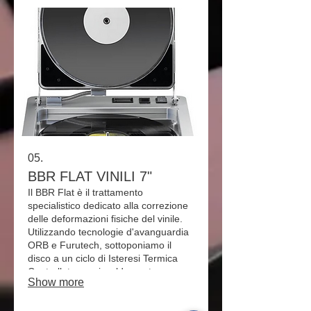
strutturali, riportando il vinile alla sua
geometria e purezza sonora
originale. Il trattamento include una
nuova inner sleeve d’archivio. La
rinascita totale per i tuoi dischi più
preziosi.
05.
BBR FLAT VINILI 7"
Il BBR Flat è il trattamento
specialistico dedicato alla correzione
delle deformazioni fisiche del vinile.
Utilizzando tecnologie d'avanguardia
ORB e Furutech, sottoponiamo il
disco a un ciclo di Isteresi Termica
Controllata: un riscaldamento
Show more
millimetrico seguito da un
raffreddamento lento che resetta la
memoria elastica del PVC. Eliminiamo