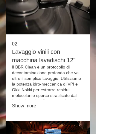
02.
Lavaggio vinili con
macchina lavadischi 12"
Il BBR Clean è un protocollo di
decontaminazione profonda che va
oltre il semplice lavaggio. Utilizziamo
la potenza idro-meccanica di VPI e
Okki Nokki per estrarre residui
molecolari e sporco stratificato dal
fondo del solco. Il processo include
Show more
un pre-trattamento Spin-Clean, la
neutralizzazione ionica Zerostat e
l'asciugatura a vuoto. Il risultato? Uno
sfondo silenzioso, dinamica pura e la
protezione finale di una nuova inner