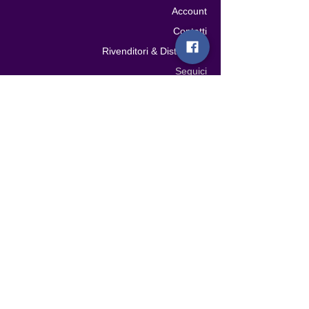
Account
Contatti
Rivenditori & Distributori
Seguici
Resta in contatto con Noi!
Iscriviti e riceverai in anteprima novità,
offerte esclusive e contenuti speciali.
Inoltre otterrai subito il 10% di sconto sul
tuo primo acquisto!
EMAIL
ISCRIVITI ALLA NEWSLETTER