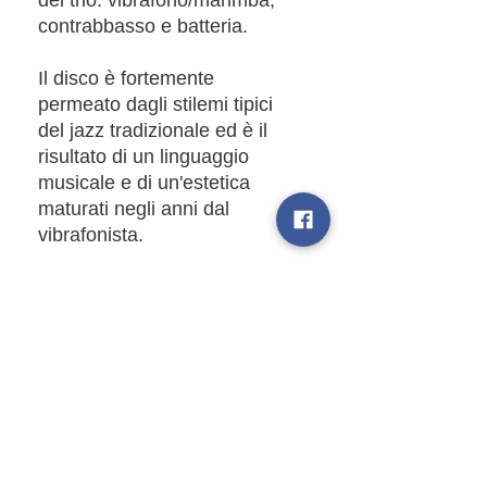
contrabbasso e batteria.
Il disco è fortemente
permeato dagli stilemi tipici
del jazz tradizionale ed è il
risultato di un linguaggio
musicale e di un'estetica
maturati negli anni dal
vibrafonista.
ASCOLTA IN ANTEPRIMA
Ascolta ora 30 sec
Quality Check
Ascolta sul tuo store musicale
preferito
I CD, prodotti e spediti direttamente
Line-up
dalla nostra fabbrica, vengono testati
immediatamente prima della
Alessandro Bianchini
| vibraphone -
spedizione su vari lettori, per dare la