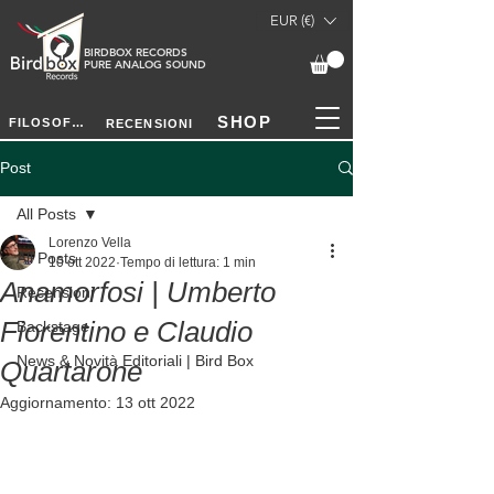
EUR (€)
BIRDBOX RECORDS
PURE ANALOG SOUND
SHOP
FILOSOFIA
RECENSIONI
Post
All Posts
Lorenzo Vella
All Posts
10 ott 2022
Tempo di lettura: 1 min
Anamorfosi | Umberto
Recensioni
Fiorentino e Claudio
Backstage
News & Novità Editoriali | Bird Box
Quartarone
Aggiornamento:
13 ott 2022