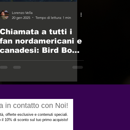
Lorenzo Vella
20 gen 2025
Tempo di lettura: 1 min
Chiamata a tutti i
fan nordamericani e
canadesi: Bird Box
Records è qui!
a in contatto con Noi!
ità, offerte esclusive e contenuti speciali.
to il 10% di sconto sul tuo primo acquisto!