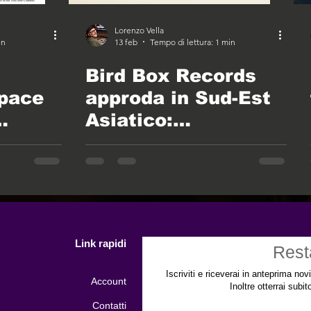
Lorenzo Vella
in
13 feb
Tempo di lettura: 1 min
Bird Box Records
Space
approda in Sud-Est
Asiatico:
kshop
Partnership
esclusiva con
NeonMusic
Link rapidi
Rest
Iscriviti e riceverai in anteprima nov
Account
Inoltre otterrai subi
Contatti