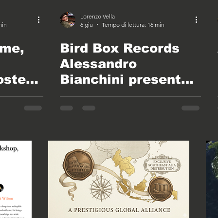
Lorenzo Vella
min
6 giu
Tempo di lettura: 16 min
rme,
Bird Box Records
Alessandro
oster
Bianchini presenta
rds
REASON il nuovo
album analogico ai
Nightingale Studios