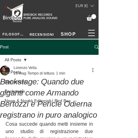
EUR (€)
BIRDBOX RECORDS
PURE ANALOG SOUND
SHOP
FILOSOFIA
RECENSIONI
Post
All Posts
Lorenzo Vella
All Posts
25 mag
Tempo di lettura: 1 min
Backstage: Quando due
Recensioni
giganti come Armando
Backstage
News & Novità Editoriali | Bird Box
Bertozzi e Pericle Odierna
registrano in puro analogico
Cosa succede quando metti insieme in 
uno studio di registrazione due 