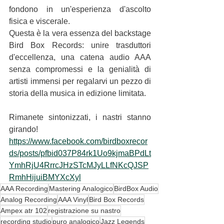
fondono in un'esperienza d'ascolto 
fisica e viscerale.
Questa è la vera essenza del backstage 
Bird Box Records: unire trasduttori 
d'eccellenza, una catena audio AAA 
senza compromessi e la genialità di 
artisti immensi per regalarvi un pezzo di 
storia della musica in edizione limitata.
Rimanete sintonizzati, i nastri stanno 
girando! 
https://www.facebook.com/birdboxrecor
ds/posts/pfbid037P84rk1Uo9kjmaBPdLt
YmhRjU4RrrcJHzSTcMJyLLfNKcQJSP
RmhHijuiBMYXcXyl
AAA Recording
Mastering Analogico
BirdBox Audio
Analog Recording
AAA Vinyl
Bird Box Records
Ampex atr 102
registrazione su nastro
recording studio
puro analogico
Jazz Legends