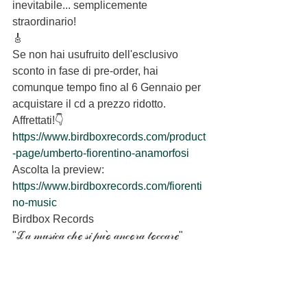
inevitabile... semplicemente 
straordinario!
🎸
Se non hai usufruito dell'esclusivo 
sconto in fase di pre-order, hai 
comunque tempo fino al 6 Gennaio per 
acquistare il cd a prezzo ridotto. 
Affrettati!👇
https://www.birdboxrecords.com/product
-page/umberto-fiorentino-anamorfosi
Ascolta la preview:
https://www.birdboxrecords.com/fiorenti
no-music
Birdbox Records
"ℒ𝒶 𝓂𝓊𝓈𝒾𝒸𝒶 𝒸𝒽ℯ 𝓈𝒾 𝓅𝓊ℴ̀ 𝒶𝓃𝒸ℴ𝓇𝒶 𝓉ℴ𝒸𝒸𝒶𝓇ℯ"