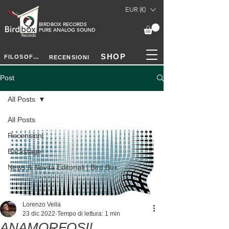
EUR (€)
BIRDBOX RECORDS
PURE ANALOG SOUND
SHOP
FILOSOFIA
RECENSIONI
Post
All Posts
All Posts
Recensioni
Backstage
News & Novità Editoriali | Bird Box
Lorenzo Vella
23 dic 2022
Tempo di lettura: 1 min
ANAMORFOSI!