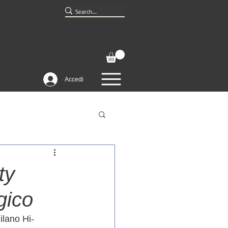
Accedi
ty
gico
ilano Hi-