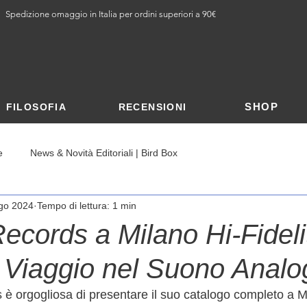
Spedizione omaggio in Italia per ordini superiori a 90€
SHOP
FILOSOFIA
RECENSIONI
e
News & Novità Editoriali | Bird Box
go 2024
Tempo di lettura: 1 min
ecords a Milano Hi-Fideli
 Viaggio nel Suono Analo
è orgogliosa di presentare il suo catalogo completo a M