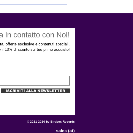
lo Jasparro recensisce
ovità Bird Box Records e
moon House
a in contatto con Noi!
ità, offerte esclusive e contenuti speciali.
to il 10% di sconto sul tuo primo acquisto!
ISCRIVITI ALLA NEWSLETTER
© 2021-2026 by Birdbox Records
sales (at)