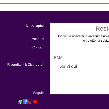
Bird Box Records Alessandro
Ange
Bianchini presenta REASON
le n
il nuovo album analogico ai
Blue
Nightingale Studios
Link rapidi
Rest
Iscriviti e riceverai in anteprima nov
Account
Inoltre otterrai subi
Contatti
EMAIL
Rivenditori & Distributori
Seguici